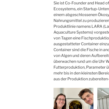
Sie ist Co-Founder and Head of
Ecosystems, ein Startup-Unter
einem abgeschlossenen Ökosys
Nahrungsmittel zu produzieren.
Produktlinie namens LARA (L
Aquaculture Systems) vorgestel
von Tagen eine Fischproduktio
ausgestatteter Container einzu
Container sind die Fische in a
von Algen und deren Aufbereit
überwachen rund um die Uhr Wa
Futterproduktion, Parameter ü
mehr bis in den kleinsten Ber
aus der Produktion zubereiten d