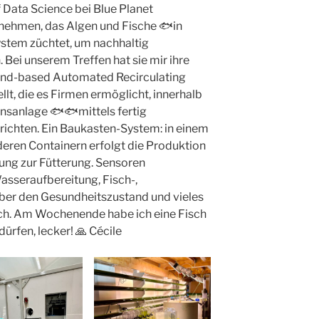
 Data Science bei Blue Planet
nehmen, das Algen und Fische 🐟in
tem züchtet, um nachhaltig
 Bei unserem Treffen hat sie mir ihre
and-based Automated Recirculating
lt, die es Firmen ermöglicht, innerhalb
nsanlage 🐟🐟mittels fertig
richten. Ein Baukasten-System: in einem
nderen Containern erfolgt die Produktion
ung zur Fütterung. Sensoren
sseraufbereitung, Fisch-,
ber den Gesundheitszustand und vieles
eich. Am Wochenende habe ich eine Fisch
ürfen, lecker! 🙏 Cécile