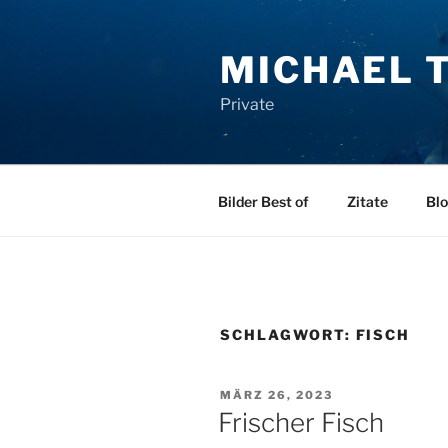
Zum
Inhalt
MICHAEL T
springen
Private
Bilder Best of
Zitate
Bl
SCHLAGWORT:
FISCH
VERÖFFENTLICHT
MÄRZ 26, 2023
AM
Frischer Fisch