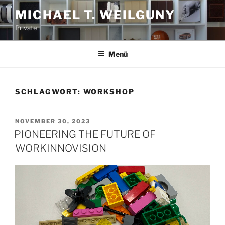
Zum
MICHAEL T. WEILGUNY
Inhalt
Private
springen
Menü
SCHLAGWORT:
WORKSHOP
VERÖFFENTLICHT
NOVEMBER 30, 2023
AM
PIONEERING THE FUTURE OF
WORKINNOVISION