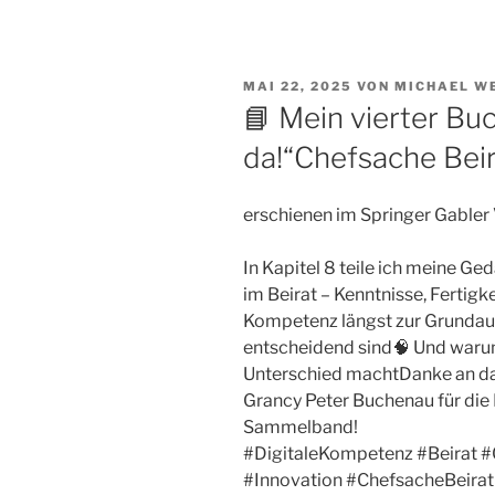
VERÖFFENTLICHT
MAI 22, 2025
VON
MICHAEL W
AM
📘 Mein vierter Buc
da!“Chefsache Beir
erschienen im Springer Gabler 
In Kapitel 8 teile ich meine 
im Beirat – Kenntnisse, Fertigk
Kompetenz längst zur Grundaus
entscheidend sind🧠 Und warum
Unterschied machtDanke an da
Grancy Peter Buchenau für di
Sammelband!
#DigitaleKompetenz #Beirat 
#Innovation #ChefsacheBeirat